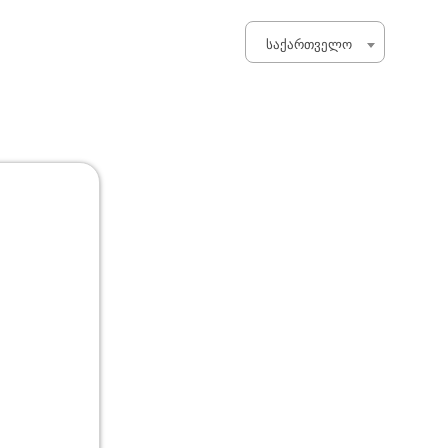
ᲡᲐᲥᲐᲠᲗᲕᲔᲚᲝ